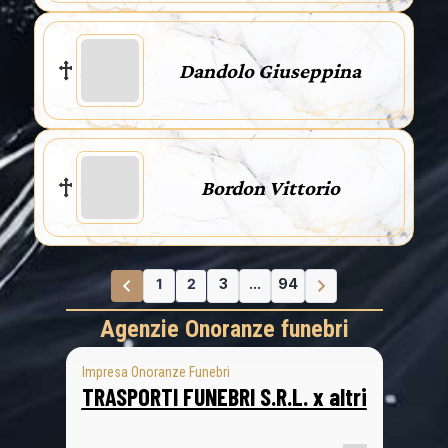
Dandolo Giuseppina
Bordon Vittorio
1
2
3
...
94
Agenzie Onoranze funebri
Impresa Onoranze Funebri
TRASPORTI FUNEBRI S.R.L. x altri