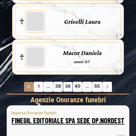
Griselli Laura
Macor Daniela
anni 67
1
...
38
39
40
...
55
Agenzie Onoranze funebri
Impresa Onoranze Funebri
FINEGIL EDITORIALE SPA SEDE OP.NORDEST