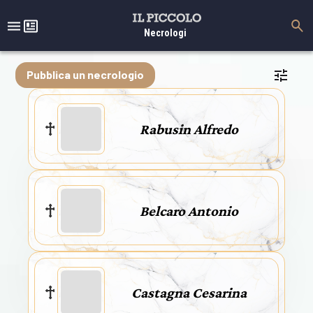
Necrologi
Pubblica un necrologio
Rabusin Alfredo
Belcaro Antonio
Castagna Cesarina