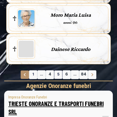
Moro Maria Luisa
anni 96
Dainese Riccardo
1
...
4
5
6
...
84
Agenzie Onoranze funebri
Impresa Onoranze Funebri
TRIESTE ONORANZE E TRASPORTI FUNEBRI
SRL