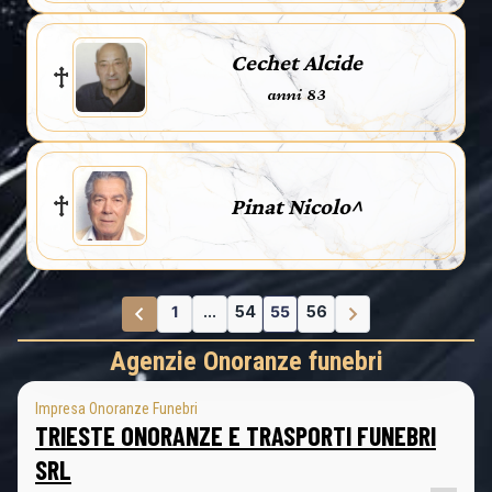
Cechet Alcide
anni 83
Pinat Nicolo^
1
...
54
55
56
Agenzie Onoranze funebri
Impresa Onoranze Funebri
TRIESTE ONORANZE E TRASPORTI FUNEBRI
SRL