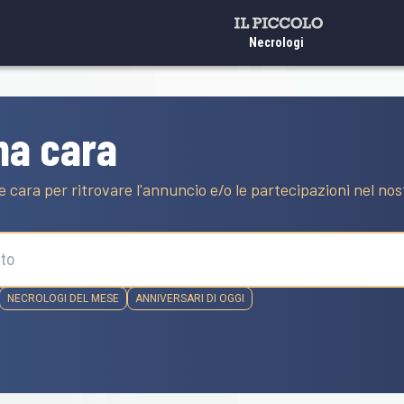
Necrologi
na cara
e cara per ritrovare l'annuncio e/o le partecipazioni nel no
NECROLOGI DEL MESE
ANNIVERSARI DI OGGI