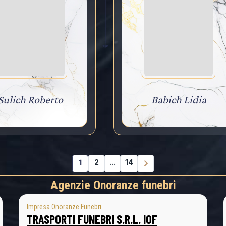
Sulich Roberto
Babich Lidia
1
2
...
14
Agenzie Onoranze funebri
Impresa Onoranze Funebri
TRASPORTI FUNEBRI S.R.L. IOF