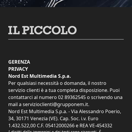
GERENZA
PRIVACY
Nord Est Multimedia S.p.a.
Per qualsiasi necessità o domanda, il nostro
servizio clienti è a tua completa disposizione. Puoi
contattarci al numero
02 89362545
o scrivendo una
mail a
servizioclienti@grupponem.it
.
Nord Est Multimedia S.p.a. - Via Alessandro Poerio,
34, 30171 Venezia (VE). Cap. Soc. i.v. Euro
1.432.522,00 C.F. 05412000266 e REA VE-454332
I diritti delle immagini e dei testi sono riservati. È