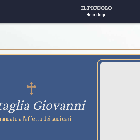
Necrologi
taglia Giovanni
mancato all'affetto dei suoi cari