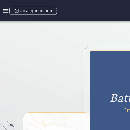
vai al quotidiano
Bat
E' 