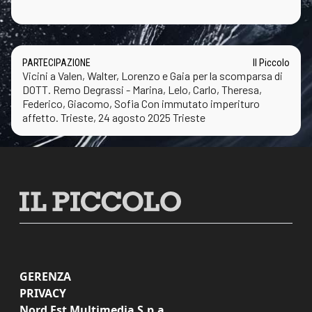
PARTECIPAZIONE
Il Piccolo
Vicini a Valen, Walter, Lorenzo e Gaia per la scomparsa di
DOTT. Remo Degrassi - Marina, Lelo, Carlo, Theresa,
Federico, Giacomo, Sofia Con immutato imperituro
affetto. Trieste, 24 agosto 2025 Trieste
GERENZA
PRIVACY
Nord Est Multimedia S.p.a.