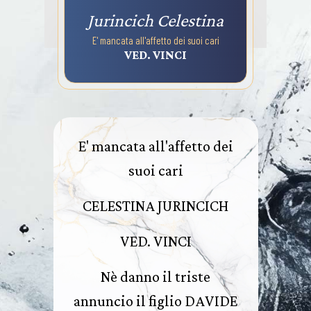
Jurincich Celestina
E' mancata all'affetto dei suoi cari
VED. VINCI
E' mancata all'affetto dei
suoi cari
CELESTINA JURINCICH
VED. VINCI
Nè danno il triste
annuncio il figlio DAVIDE