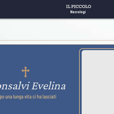
Necrologi
nsalvi Evelina
po una lunga vita ci ha lasciati