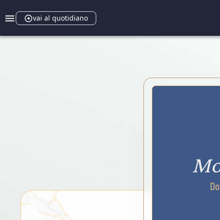
vai al quotidiano
Mo
Do