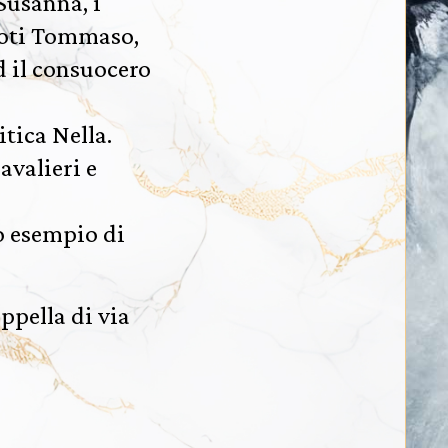
 Susanna, i
ipoti Tommaso,
d il consuocero
itica Nella.
avalieri e
o esempio di
ppella di via