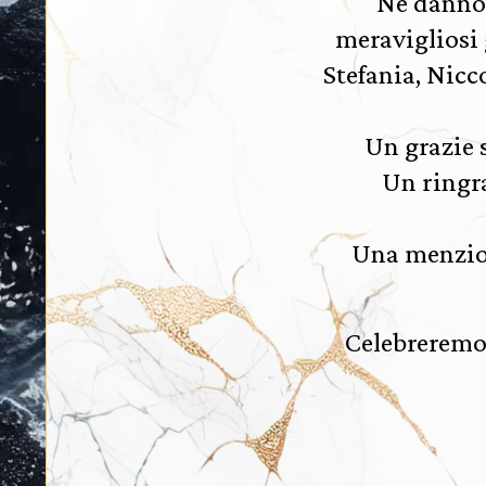
Ne danno i
meravigliosi 
Stefania, Nicc
Un grazie s
Un ringra
Una menzion
Celebreremo 