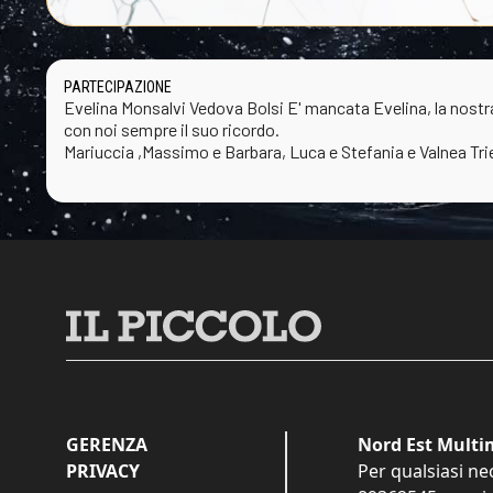
PARTECIPAZIONE
Evelina Monsalvi Vedova Bolsi E' mancata Evelina, la nost
con noi sempre il suo ricordo.
Mariuccia ,Massimo e Barbara, Luca e Stefania e Valnea Tri
GERENZA
Nord Est Multim
PRIVACY
Per qualsiasi ne