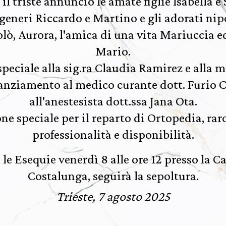
l triste annuncio le amate figlie Isabella e
generi Riccardo e Martino e gli adorati n
olò, Aurora, l'amica di una vita Mariuccia e
Mario.
peciale alla sig.ra Claudia Ramirez e alla m
nziamento al medico curante dott. Furio C
all'anestesista dott.ssa Jana Ota.
e speciale per il reparto di Ortopedia, rar
professionalità e disponibilità.
le Esequie venerdì 8 alle ore 12 presso la Ca
Costalunga, seguirà la sepoltura.
Trieste, 7 agosto 2025