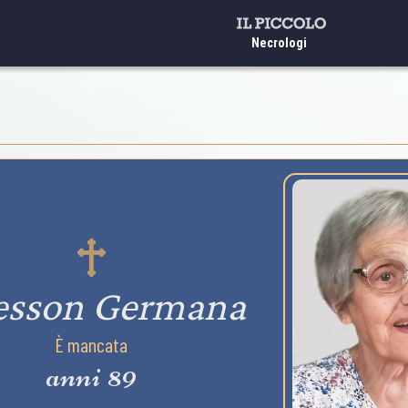
Necrologi
esson Germana
È mancata
anni 89