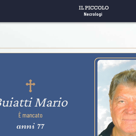
Necrologi
uiatti Mario
È mancato
anni 77