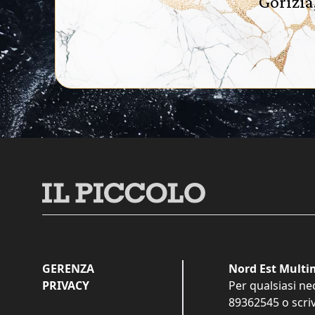
Gorizia
GERENZA
Nord Est Multim
PRIVACY
Per qualsiasi ne
89362545
o scri