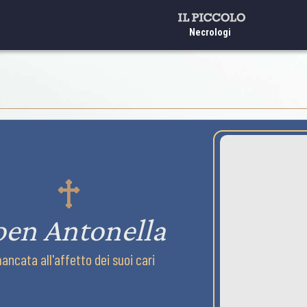
Necrologi
en Antonella
ancata all'affetto dei suoi cari