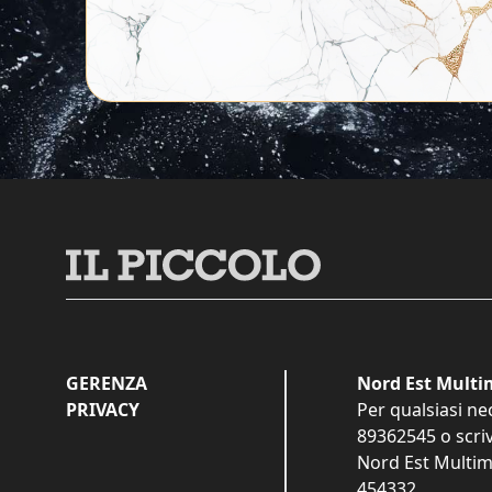
GERENZA
Nord Est Multim
PRIVACY
Per qualsiasi ne
89362545
o scri
Nord Est Multime
454332