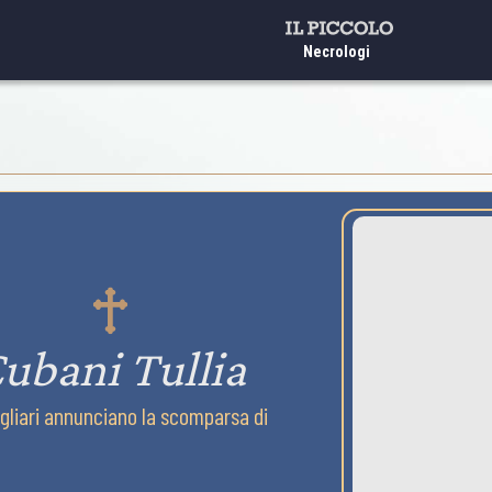
Necrologi
ubani Tullia
igliari annunciano la scomparsa di