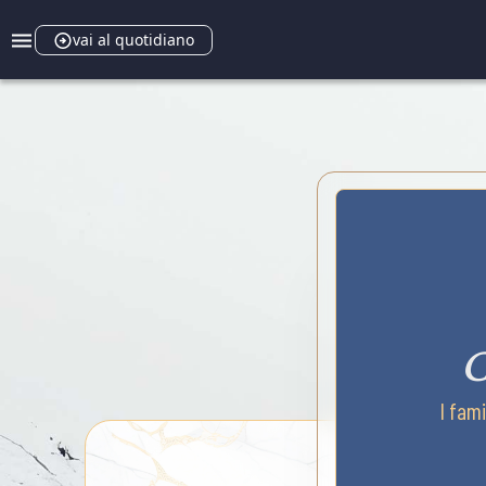
vai al quotidiano
C
I fam