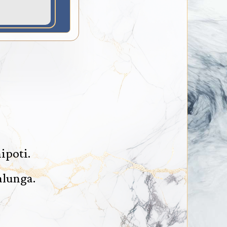
ipoti.
alunga.