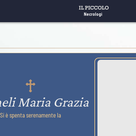
Necrologi
li Maria Grazia
Si è spenta serenamente la