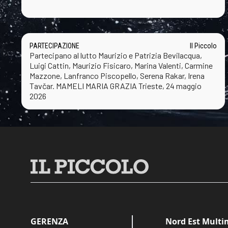
PARTECIPAZIONE
Il Piccolo
Partecipano al lutto Maurizio e Patrizia Bevilacqua,
Luigi Cattin, Maurizio Fisicaro, Marina Valenti, Carmine
Mazzone, Lanfranco Piscopello, Serena Rakar, Irena
Tavčar. MAMELI MARIA GRAZIA Trieste, 24 maggio
2026
GERENZA
Nord Est Multim