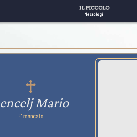
Necrologi
encelj Mario
E' mancato