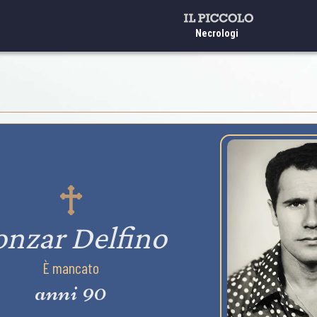
Necrologi
onzar Delfino
È mancato
anni 90