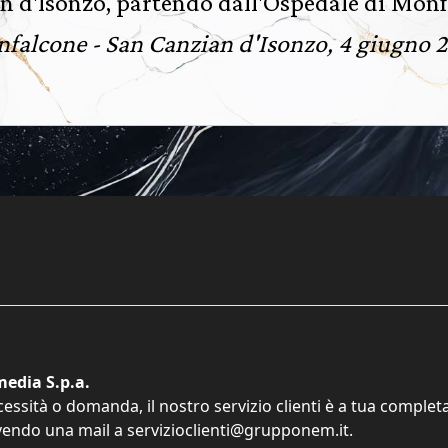
n d'Isonzo, partendo dall'Ospedale di Monf
falcone - San Canzian d'Isonzo, 4 giugno 
edia S.p.a.
cessità o domanda, il nostro servizio clienti è a tua comple
vendo una mail a
servizioclienti@grupponem.it
.