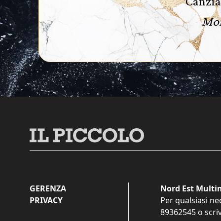
Canzia
Mon
GERENZA
Nord Est Multim
PRIVACY
Per qualsiasi ne
89362545
o scri